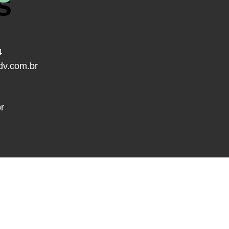
s
4
dv.com.br
r