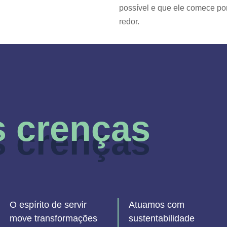
possível e que ele comece po
redor.
 crenças
 crenças
O espírito de servir
Atuamos com
move transformações
sustentabilidade